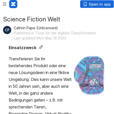
Open in app
Science Fiction Welt
Cathrin Pape (Unlicensed)
Published in Tools für die digitale Transformation
Last updated Mon May 16 2022
Einsatzzweck
Transferieren Sie ihr 
Open
bestehendes Produkt oder eine 
neue Lösungsideen in eine fiktive 
Umgebung. Dies kann unsere Welt 
in 50 Jahren sein, aber auch eine 
Welt, in der ganz andere 
Bedingungen gelten – z.B. mit 
sprechenden Tieren, 
fliegenden Dronen, Virtual-Reality-